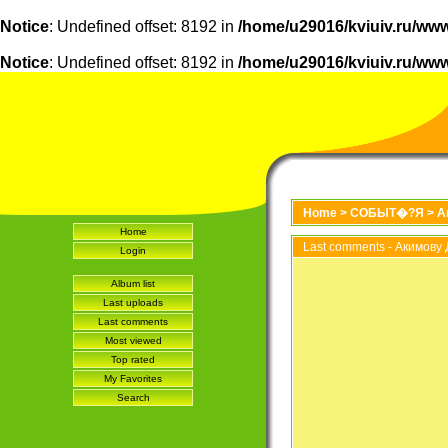
Notice
: Undefined offset: 8192 in
/home/u29016/kviuiv.ru/www
Notice
: Undefined offset: 8192 in
/home/u29016/kviuiv.ru/www
Home
>
СОБЫТ�?Я
>
А
Home
Last comments - Акимову 
Login
Album list
Last uploads
Last comments
Most viewed
Top rated
My Favorites
Search