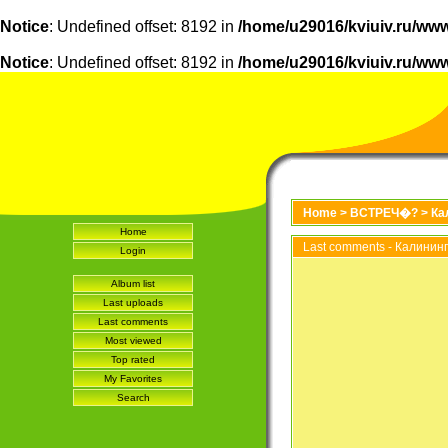
Notice
: Undefined offset: 8192 in
/home/u29016/kviuiv.ru/www
Notice
: Undefined offset: 8192 in
/home/u29016/kviuiv.ru/www
Home
>
ВСТРЕЧ�?
>
Ка
Home
Last comments - Калининг
Login
Album list
Last uploads
Last comments
Most viewed
Top rated
My Favorites
Search