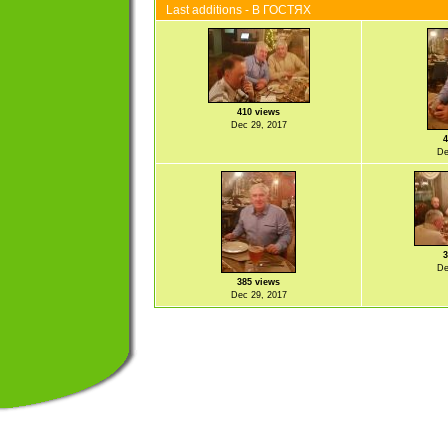
Last additions - В ГОСТЯХ
410 views
Dec 29, 2017
4
De
3
De
385 views
Dec 29, 2017