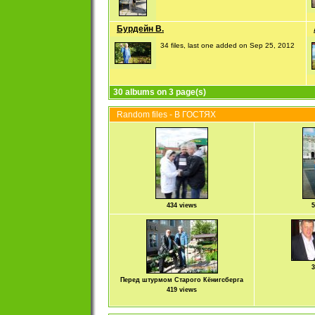
Бурдейн В.
34 files, last one added on Sep 25, 2012
30 albums on 3 page(s)
Random files - В ГОСТЯХ
434 views
5
3
Перед штурмом Старого Кёнигсберга
419 views