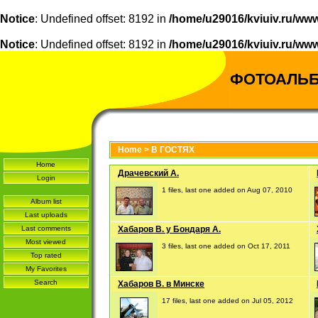
Notice
: Undefined offset: 8192 in
/home/u29016/kviuiv.ru/www
Notice
: Undefined offset: 8192 in
/home/u29016/kviuiv.ru/www
ФОТОАЛЬ
Home
>
В ГОСТЯХ
Home
Драчевский А.
Login
1 files, last one added on Aug 07, 2010
Album list
Last uploads
Last comments
Хабаров В. у Бондаря А.
Most viewed
3 files, last one added on Oct 17, 2011
Top rated
My Favorites
Search
Хабаров В. в Минске
17 files, last one added on Jul 05, 2012