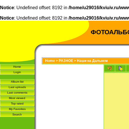
Notice
: Undefined offset: 8192 in
/home/u29016/kviuiv.ru/www
Notice
: Undefined offset: 8192 in
/home/u29016/kviuiv.ru/www
ФОТОАЛЬБ
Home
>
РАЗНОЕ
>
Наши на Дальнем
Home
Login
Album list
Last uploads
Last comments
Most viewed
Top rated
My Favorites
Search