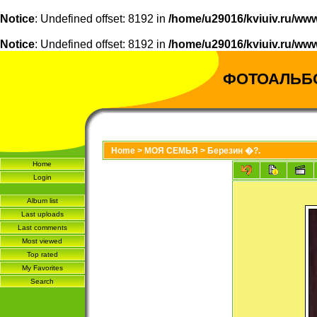
Notice
: Undefined offset: 8192 in
/home/u29016/kviuiv.ru/www
Notice
: Undefined offset: 8192 in
/home/u29016/kviuiv.ru/www
ФОТОАЛЬБ
Home
>
МОЯ СЕМЬЯ
>
Березин �?.
Home
Login
Album list
Last uploads
Last comments
Most viewed
Top rated
My Favorites
Search