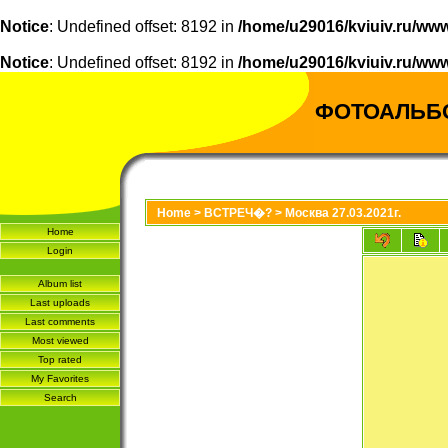
Notice
: Undefined offset: 8192 in
/home/u29016/kviuiv.ru/www
Notice
: Undefined offset: 8192 in
/home/u29016/kviuiv.ru/www
ФОТОАЛЬБ
Home
>
ВСТРЕЧ�?
>
Москва 27.03.2021г.
Home
Login
Album list
Last uploads
Last comments
Most viewed
Top rated
My Favorites
Search